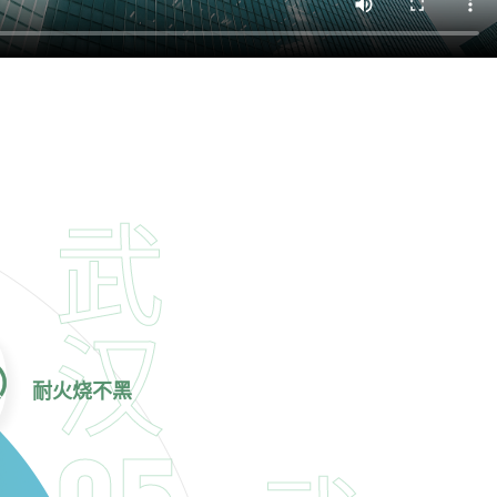
武
汉
耐火烧不黑
05