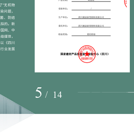
了“无机物
污染问题，
菌、防结
比拟的。新
中国网、中
央级媒体，
！以《四川
料行业发展
5
/
14