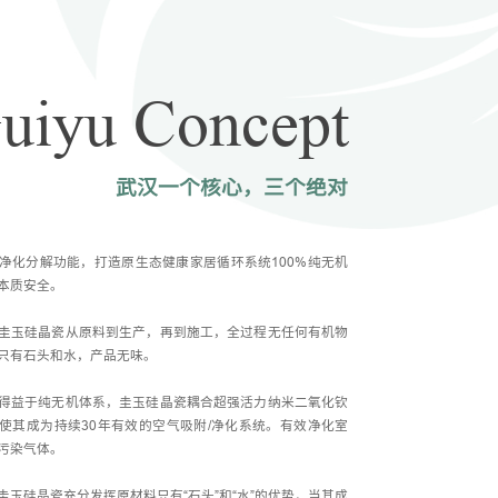
uiyu Concept
武汉一个核心，三个绝对
净化分解功能，打造原生态健康家居循环系统100%纯无机
承华夏圭宝，琢寰中璞
本质安全。
圭玉以纯正国之血统为
圭玉硅晶瓷从原料到生产，再到施工，全过程无任何有机物
只有石头和水，产品无味。
家国情怀，与生俱来；
日月同辉，与生命同在
得益于纯无机体系，圭玉硅晶瓷耦合超强活力纳米二氧化钦
使其成为持续30年有效的空气吸附/净化系统。有效净化室
污染气体。
圭玉硅晶瓷充分发挥原材料只有“石头”和“水”的优势，当其成