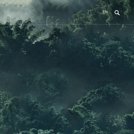
EN
招商代理
武汉企业展示
武汉色彩空间
武汉联系我们
品牌优势
武汉照片展示
加盟优势
武汉企业视频
武汉联系方式
加盟条件
武汉我要留言
加盟流程
武汉店铺查找
武汉新代理资料包