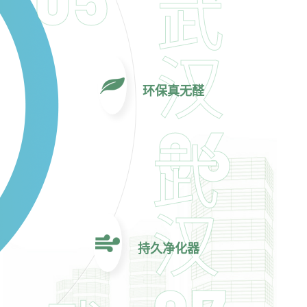
武
汉
环保真无醛
06
武
汉
持久净化器