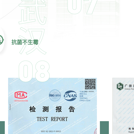
07
武
汉
抗菌不生霉
08