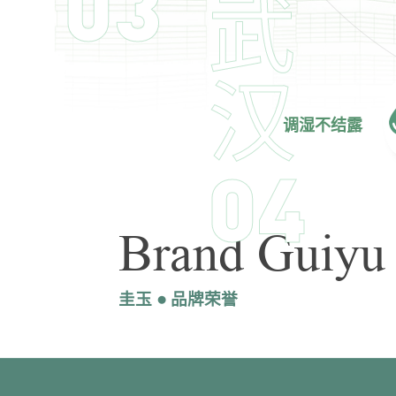
03
武
汉
调湿不结露
04
Brand Guiyu
圭玉 ● 品牌荣誉