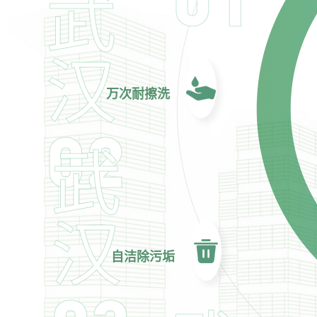
武
汉
万次耐擦洗
02
武
汉
自洁除污垢