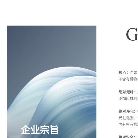
G
核心：
自带
不含有机物
绝对无味：
添加原材料
绝对净化：
光催化剂，
内有害有机
企业宗旨
绝对安全：