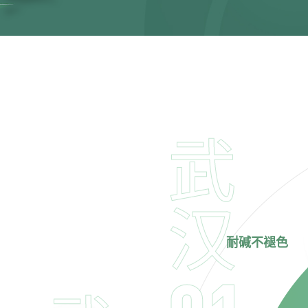
武
汉
耐碱不褪色
01