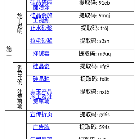
硅晶瓷麻
提取码
: 91eb
面喷涂
硅晶瓷施
提取码
施
: 9mqj
工视频
工
说
止水砂浆
提取码
: tr6j
明
拉毛砂浆
提取码
: s3sn
施
抑碱霉
提取码
工
: m9uq
硅晶瓷
提取码
: ufg9
调
色
比
硅晶釉
提取码
: fx8t
例
注
圭玉产品
提取码
: nxt6
意
施工及注
事
意事项
项
宣传折页
提取码
: gd6s
广告牌
提取码
: 594s