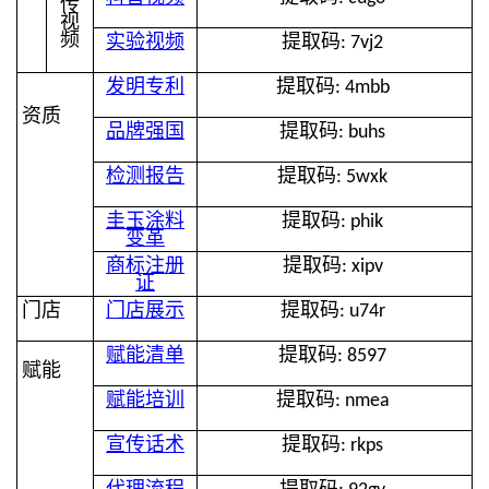
传
视
频
实验视频
提取码
: 7vj2
发明专利
提取码
: 4mbb
资质
品牌强国
提取码
: buhs
检测报告
提取码
: 5wxk
圭玉涂料
提取码
: phik
变革
商标注册
提取码
: xipv
证
门店
门店展示
提取码
: u74r
赋能清单
提取码
: 8597
赋能
赋能培训
提取码
: nmea
宣传话术
提取码
: rkps
代理流程
提取码